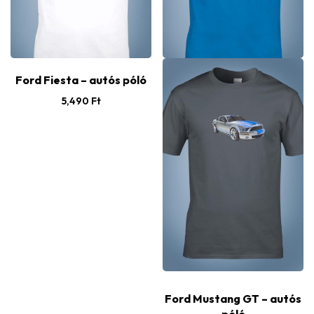
Ford Fiesta – autós póló
5,490
Ft
Ford Mustang GT – autós
póló