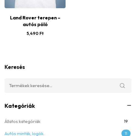
Land Rover terepen –
autós póló
5,490
Ft
Keresés
Kategóriák
Állatos kategóriák
19
Autós minták, logók.
11