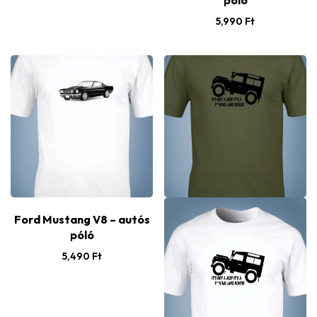
5,990
Ft
Ford Mustang V8 – autós
póló
5,490
Ft