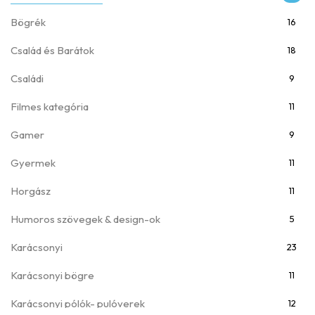
Bögrék
16
Család és Barátok
18
Családi
9
Filmes kategória
11
Gamer
9
Gyermek
11
Horgász
11
Humoros szövegek & design-ok
5
Karácsonyi
23
Karácsonyi bögre
11
Karácsonyi pólók- pulóverek
12