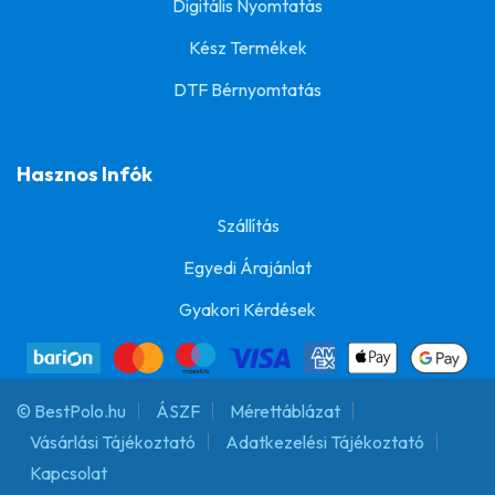
Digitális Nyomtatás
Kész Termékek
DTF Bérnyomtatás
Hasznos Infók
Szállítás
Egyedi Árajánlat
Gyakori Kérdések
© BestPolo.hu
ÁSZF
Mérettáblázat
Vásárlási Tájékoztató
Adatkezelési Tájékoztató
Kapcsolat