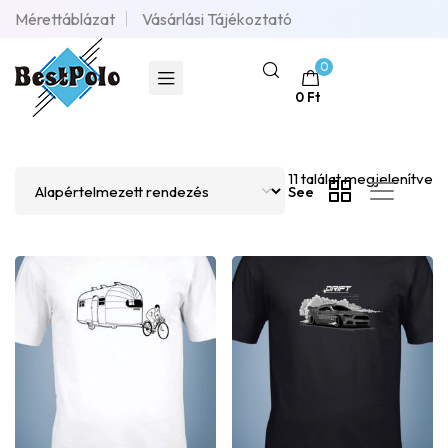
Mérettáblázat
Vásárlási Tájékoztató
0
0
Ft
Mind a(z) 11 találat megjelenítve
See