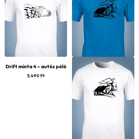
Drift minta 4 – autós póló
5,490
Ft