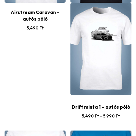
Airstream Caravan –
autós póló
5,490
Ft
Drift minta 1 – autós póló
5,490
Ft
–
5,990
Ft