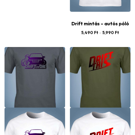
Drift mintás – autós póló
5,490
Ft
–
5,990
Ft