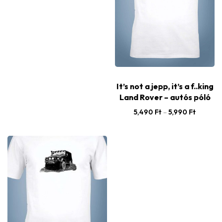
It’s not a jepp, it’s a f..king
Land Rover – autós póló
5,490
Ft
–
5,990
Ft