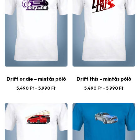
Drift or die – mintás póló
Drift this – mintás póló
5,490
Ft
–
5,990
Ft
5,490
Ft
–
5,990
Ft