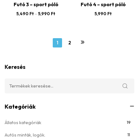
Futó 3 – sport póló
Futó 4 – sport póló
5,490
Ft
–
5,990
Ft
5,990
Ft
1
2
Keresés
Kategóriák
Állatos kategóriák
19
Autós minták, logók.
11