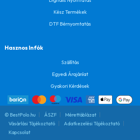
Kész Termékek
DTF Bérnyomtatás
Hasznos Infók
Szállítás
Egyedi Árajánlat
Gyakori Kérdések
© BestPolo.hu
ÁSZF
Mérettáblázat
Vásárlási Tájékoztató
Adatkezelési Tájékoztató
Kapcsolat