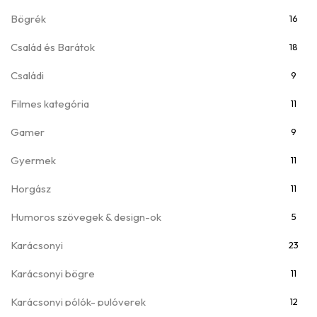
Bögrék
16
Család és Barátok
18
Családi
9
Filmes kategória
11
Gamer
9
Gyermek
11
Horgász
11
Humoros szövegek & design-ok
5
Karácsonyi
23
Karácsonyi bögre
11
Karácsonyi pólók- pulóverek
12