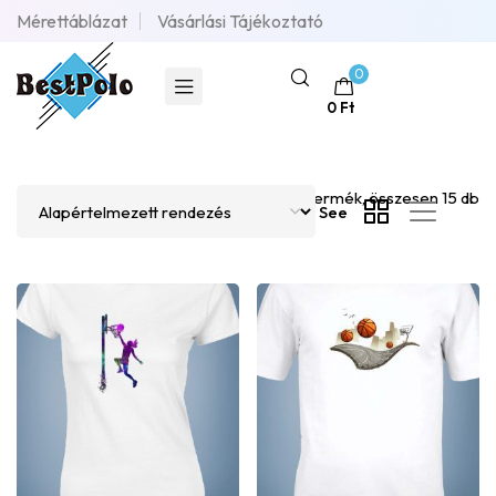
Mérettáblázat
Vásárlási Tájékoztató
0
0
Ft
1–12 termék, összesen 15 db
See