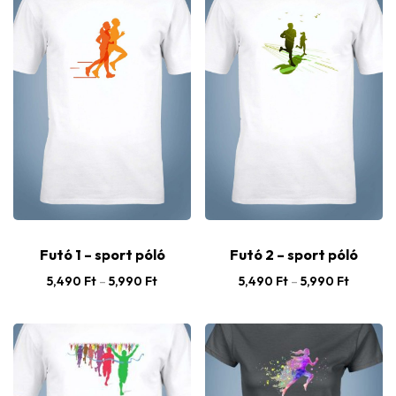
Futó 1 – sport póló
Futó 2 – sport póló
5,490
Ft
–
5,990
Ft
5,490
Ft
–
5,990
Ft