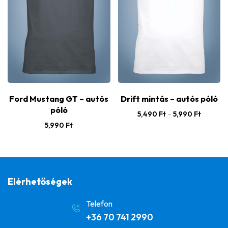
Ford Mustang GT – autós
Drift mintás – autós póló
póló
5,490
Ft
–
5,990
Ft
5,990
Ft
Elérhetőségek
Telefon
+36 70 741 2990