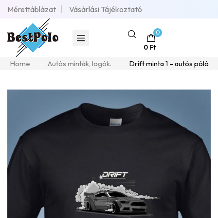
Mérettáblázat
Vásárlási Tájékoztató
0
0
Ft
Home
Autós minták, logók.
Drift minta 1 – autós póló