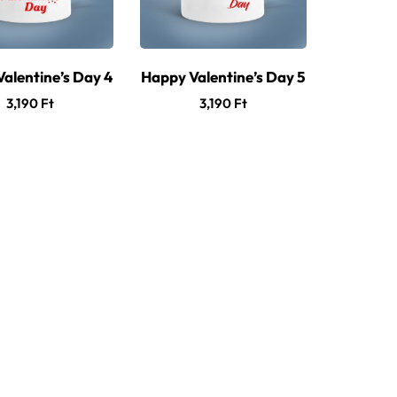
alentine’s Day 4
Happy Valentine’s Day 5
3,190
Ft
3,190
Ft