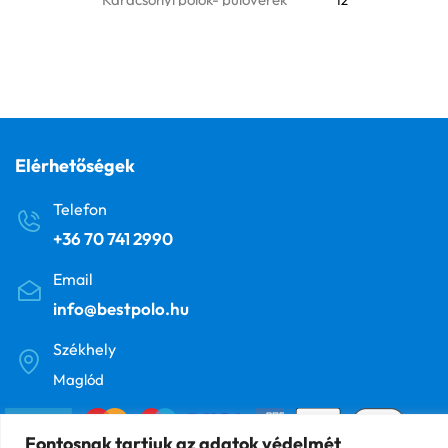
Legénybúcsú- Lánybúcsú.
11
Sport
15
Szöveges
24
Szülinapos pólók
6
Elérhetőségek
Tánc
5
Telefon
+36 70 741 2990
Valentin napi bögrék
5
Email
Valentin napi pólók
30
info@bestpolo.hu
Zene
8
Székhely
Maglód
Fontosnak tartjuk az adatok védelmét