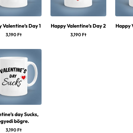
 Valentine’s Day 1
Happy Valentine’s Day 2
Happy V
3,190
Ft
3,190
Ft
tine’s day Sucks,
egyedi bögre.
3,190
Ft