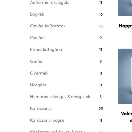
Autós minták, logók.
11
Bögrék
16
Happy
Család és Barátok
18
Családi
9
Filmes kategória
11
Gamer
9
Gyermek
11
Horgász
11
Humoros szövegek & design-ok
5
Karácsonyi
23
Valen
Karácsonyi bögre
11
Karácsonyi pólók- pulóverek
12