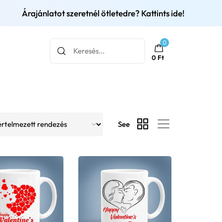
Árajánlatot szeretnél ötletedre? Kattints ide!
0
0
Ft
See