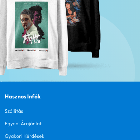
Hasznos Infók
Szállítás
Egyedi Árajánlat
Gyakori Kérdések