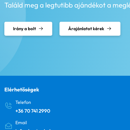
Találd meg a legtutibb ajándékot a meglé
Irány a bolt
Árajánlatot kérek
Elérhetőségek
Telefon
+36 70 741 2990
Email