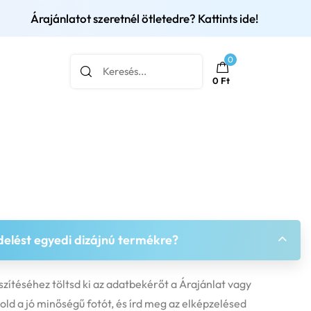
Árajánlatot szeretnél ötletedre? Kattints ide!
0
0
Ft
elést egyedi dizájnú termékre?
szítéséhez töltsd ki az adatbekérőt a Árajánlat vagy
old a jó minőségű fotót, és írd meg az elképzelésed