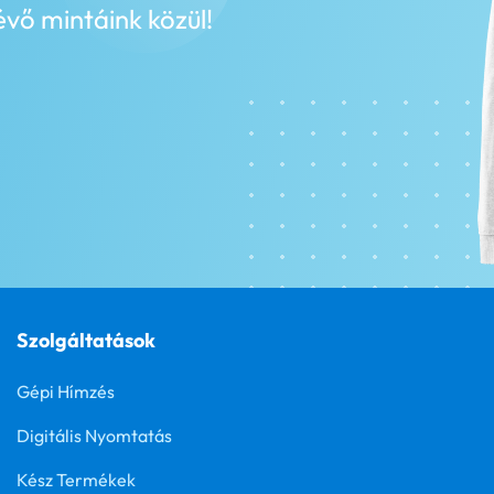
vő mintáink közül!
Szolgáltatások
Gépi Hímzés
Digitális Nyomtatás
Kész Termékek