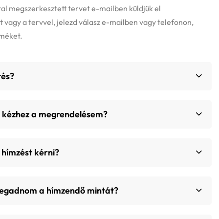
ltal megszerkesztett tervet e-mailben küldjük el
 vagy a tervvel, jelezd válasz e-mailben vagy telefonon,
rméket.
tés?
m kézhez a megrendelésem?
 hímzést kérni?
megadnom a hímzendő mintát?