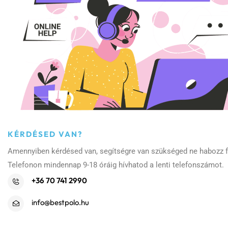
KÉRDÉSED VAN?
Amennyiben kérdésed van, segítségre van szükséged ne habozz fe
Telefonon mindennap 9-18 óráig hívhatod a lenti telefonszámot.
+36 70 741 2990
info@bestpolo.hu