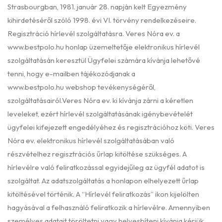
Strasbourgban, 1981. január 28. napján kelt Egyezmény
kihirdetéséről szóló 1998. évi VI. törvény rendelkezéseire.
Regisztráció hírlevél szolgáltatásra. Veres Nóra ev. a
www.bestpolo.hu
honlap üzemeltetője elektronikus hírlevél
szolgáltatásán keresztül Ügyfelei számára kívánja lehetővé
tenni, hogy e-mailben tájékozódjanak a
www.bestpolo.hu
webshop tevékenységéről,
szolgáltatásairól.Veres Nóra ev. ki kívánja zárni a kéretlen
leveleket, ezért hírlevél szolgáltatásának igénybevételét
ügyfelei kifejezett engedélyéhez és regisztrációhoz köti. Veres
Nóra ev. elektronikus hírlevél szolgáltatásában való
részvételhez regisztrációs űrlap kitöltése szükséges. A
hírlevélre való feliratkozással egyidejűleg az ügyfél adatot is
szolgáltat. Az adatszolgáltatás a honlapon elhelyezett űrlap
kitöltésével történik. A “Hírlevél feliratkozás” ikon kijelölten
hagyásával a felhasználó feliratkozik a hírlevélre. Amennyiben
személyes adatait töröltetni vagy helyesbíteni kívánja kérjük,