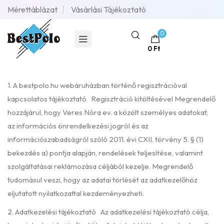
Mérettáblázat
Vásárlási Tájékoztató
0
0
Ft
1. A bestpolo.hu webáruházban történő regisztrációval
kapcsolatos tájékoztató Regisztráció kitöltésével Megrendelő
hozzájárul, hogy Veres Nóra ev. a közölt személyes adatokat,
az információs önrendelkezési jogról és az
információszabadságról szóló 2011. évi CXII. törvény 5. § (1)
bekezdés a) pontja alapján, rendelések teljesítése, valamint
szolgáltatásai reklámozása céljából kezelje. Megrendelő
tudomásul veszi, hogy az adatai törlését az adatkezelőhöz
eljutatott nyilatkozattal kezdeményezheti.
2. Adatkezelési tájékoztató Az adatkezelési tájékoztató célja,