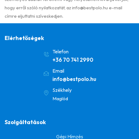
hogy erről szóló nyilatkozatát, az
info@bestpolo.hu
e-mail
címre eljuttatni szíveskedjen.
Elérhetőségek
Telefon
+36 70 741 2990
Email
info@bestpolo.hu
Székhely
Maglód
Szolgáltatások
Gépi Hímzés