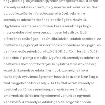
hogy jelenlegi és jövőbeli Ügyfeleinket tájékoztassuk a kezelt
személyes adataik köréről, megismertessük velük Veres Nóra
ev. adatkezelési és –feldolgozási eljárását, valamint a
személyes adatok törlésének lehetőségét biztosítsuk.
Ügyfeleink személyes adatainak kezelésének célja, hogy
megrendeléseiket gyorsan, pontosan teljesítsük. E cél
eléréséhez szükséges – az Ön által közölt –adatok kezelése. Az
adatkezelés jogalapját az információs önrendelkezési jogról és
az információszabadságról szóló 2011. évi CXII. törvény 5. § (1)
bekezdés a) pontja biztosítja. Ügyfeleink személyes adatait az
adatkezeléshez adott hozzájáruló nyilatkozat visszavonásáig
kezeljük. Személyes adatait harmadik személynek nem
továbbítjuk, nyilvánosságra nem hozzuk és azokat kizárólag a
fent megjelölt célból kezeljük. Az Ön által közölt személyes
adatokat zártláncú számítógépes rendszeren tároljuk,
amelynek kialakításánál figyelemmel voltunk az egyének
védelméről a személyes adatok gépi feldolgozása során,