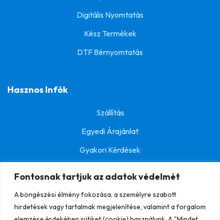
Digitális Nyomtatás
Kész Termékek
DTF Bérnyomtatás
Hasznos Infók
Szállítás
Egyedi Árajánlat
Gyakori Kérdések
Fontosnak tartjuk az adatok védelmét
A böngészési élmény fokozása, a személyre szabott
© BestPolo.hu
ÁSZF
Mérettáblázat
hirdetések vagy tartalmak megjelenítése, valamint a forgalom
Vásárlási Tájékoztató
Adatkezelési Tájékoztató
elemzése érdekében sütiket (cookie) használunk. A "Mindet