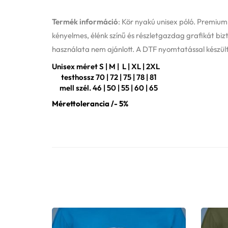
Termék információ
: Kör nyakú unisex póló. Premiu
kényelmes, élénk színű és részletgazdag grafikát bizt
használata nem ajánlott. A DTF nyomtatással készült
Unisex méret S | M | L | XL | 2XL
testhossz 70 | 72 | 75 | 78 | 81
mell szél. 46 | 50 | 55 | 60 | 65
Mérettolerancia /- 5%