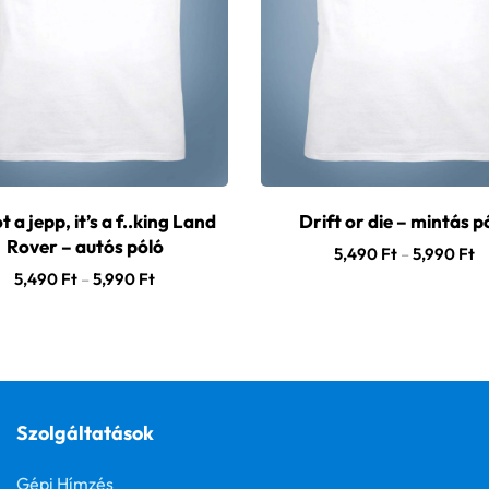
ot a jepp, it’s a f..king Land
Drift or die – mintás p
Rover – autós póló
5,490
Ft
–
5,990
Ft
5,490
Ft
–
5,990
Ft
Szolgáltatások
Gépi Hímzés