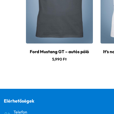
Ford Mustang GT – autós póló
It’s n
5,990
Ft
Elérhetőségek
Telefon