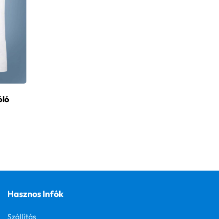
óló
Hasznos Infók
Szállítás