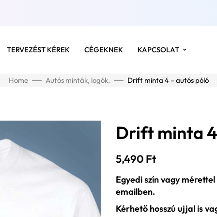
TERVEZÉST KÉREK
CÉGEKNEK
KAPCSOLAT
Home
Autós minták, logók.
Drift minta 4 – autós póló
Drift minta 4
5,490
Ft
Egyedi szín vagy mérettel
emailben.
Kérhető hosszú ujjal is v