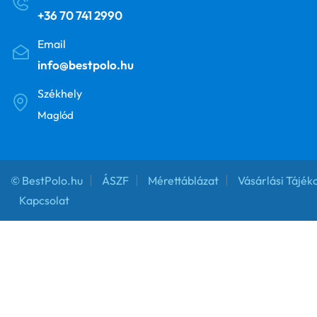
+36 70 741 2990
Email
info@bestpolo.hu
Székhely
Maglód
© BestPolo.hu
ÁSZF
Mérettáblázat
Vásárlási Tájék
Kapcsolat