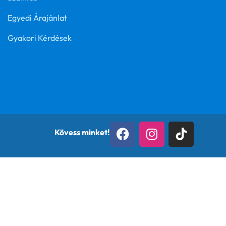
Egyedi Árajánlat
Gyakori Kérdések
Kövess minket!