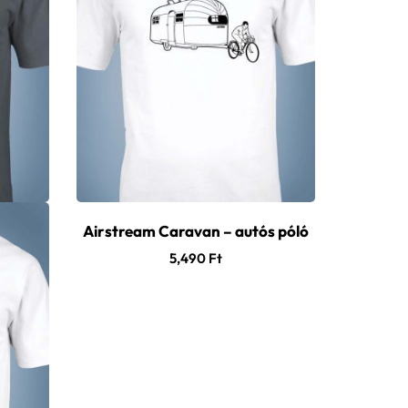
Airstream Caravan – autós póló
Land Rov
5,490
Ft