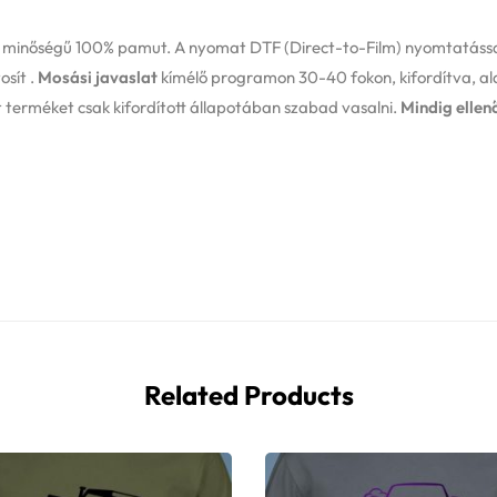
m minőségű 100% pamut. A nyomat DTF (Direct-to-Film) nyomtatással
osít .
Mosási javaslat
kímélő programon 30-40 fokon, kifordítva, al
 terméket csak kifordított állapotában szabad vasalni.
Mindig ellen
Related Products