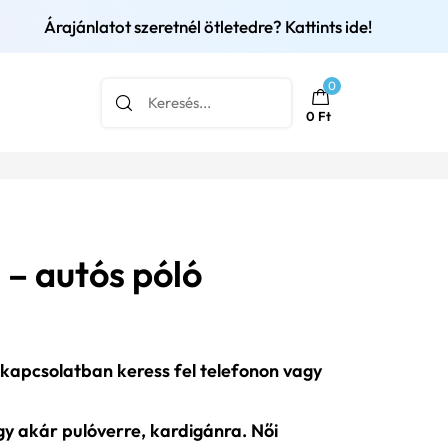
Árajánlatot szeretnél ötletedre? Kattints ide!
0
0
Ft
 – autós póló
 kapcsolatban keress fel telefonon vagy
agy akár pulóverre, kardigánra. Női