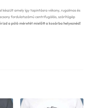
 készült amely így tapintásra vékony, rugalmas és
acsony fordulatszámú centrifugálás, szárítógép
őrizd a póló méretét mielőtt a kosárba helyeznéd!