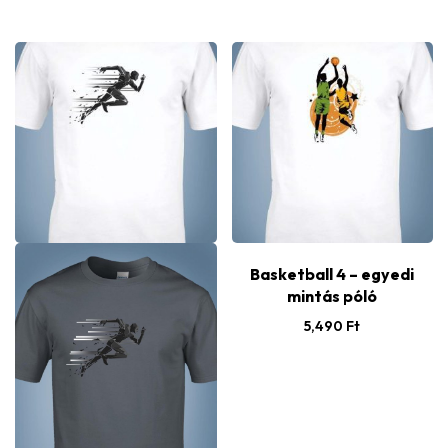
Basketball 4 – egyedi
mintás póló
5,490
Ft