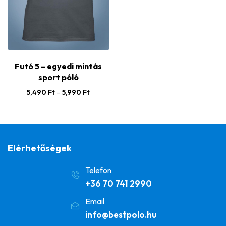
Futó 5 – egyedi mintás
sport póló
5,490
Ft
–
5,990
Ft
Elérhetőségek
Telefon
+36 70 741 2990
Email
info@bestpolo.hu