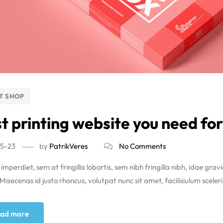
T SHOP
t printing website you need f
5-23
by
PatrikVeres
No Comments
imperdiet, sem at fringilla lobortis, sem nibh fringilla nibh, idae grav
aecenas id justo rhoncus, volutpat nunc sit amet, facilisiulum sceleri
ad more