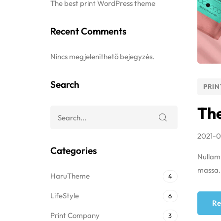
The best print WordPress theme
Recent Comments
Nincs megjeleníthető bejegyzés.
Search
PRIN
The
2021-0
Categories
Nullam 
massa.M
HaruTheme
4
LifeStyle
6
Re
Print Company
3