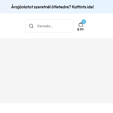
Árajánlatot szeretnél ötletedre? Kattints ide!
0
0
Ft