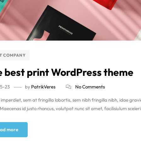
T COMPANY
 best print WordPress theme
5-23
by
PatrikVeres
No Comments
imperdiet, sem at fringilla lobortis, sem nibh fringilla nibh, idae grav
aecenas id justo rhoncus, volutpat nunc sit amet, facilisiulum sceleri
ad more