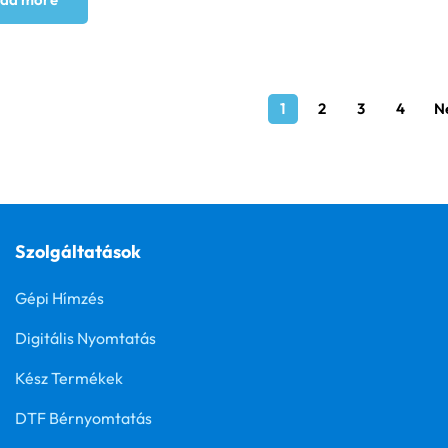
1
2
3
4
N
Szolgáltatások
Gépi Hímzés
Digitális Nyomtatás
Kész Termékek
DTF Bérnyomtatás