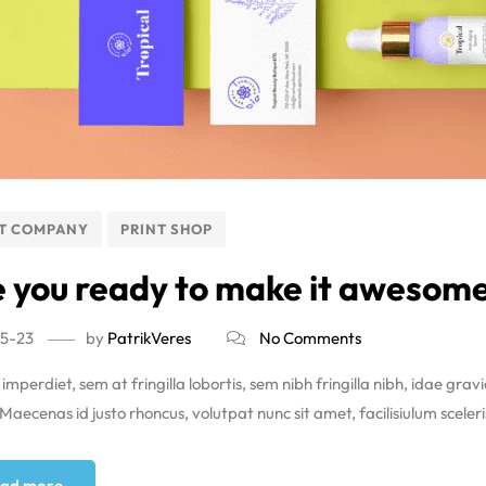
T COMPANY
PRINT SHOP
 you ready to make it awesom
5-23
by
PatrikVeres
No Comments
imperdiet, sem at fringilla lobortis, sem nibh fringilla nibh, idae grav
aecenas id justo rhoncus, volutpat nunc sit amet, facilisiulum sceleri
ad more