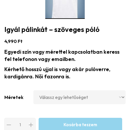
Igyál pálinkát – szöveges póló
4,990
Ft
Egyedi szín vagy mérettel kapcsolatban keress
fel telefonon vagy emailben.
Kérhető hosszú ujjal is vagy akár pulóverre,
kardigánra. Női fazonra is.
Méretek
Kosárba teszem