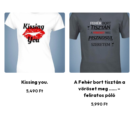
Kissing you.
A Fehér bort tisztán a
vöröset meg …… –
5,490
Ft
feliratos póló
5,990
Ft