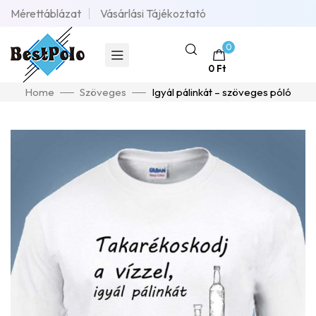
Mérettáblázat
Vásárlási Tájékoztató
0
0
Ft
Home
Szöveges
Igyál pálinkát – szöveges póló