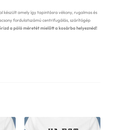
 készült amely így tapintásra vékony, rugalmas és
acsony fordulatszámú centrifugálás, szárítógép
őrizd a póló méretét mielőtt a kosárba helyeznéd!