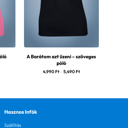
óló
A Barátom azt üzeni – szöveges
póló
4,990
Ft
–
5,490
Ft
Hasznos Infók
Szállítás