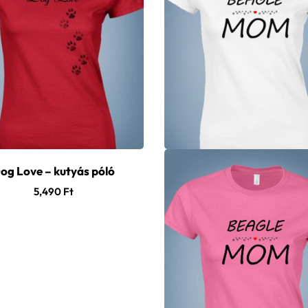
og Love – kutyás póló
5,490
Ft