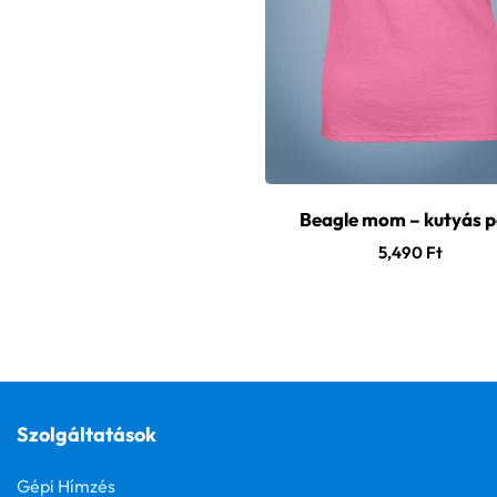
Beagle mom – kutyás p
5,490
Ft
Szolgáltatások
Gépi Hímzés