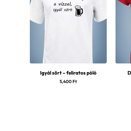
Igyál sört – feliratos póló
D
5,400
Ft