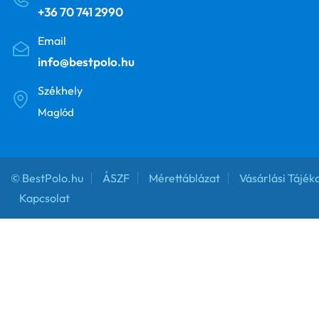
+36 70 741 2990
Email
info@bestpolo.hu
Székhely
Maglód
© BestPolo.hu
ÁSZF
Mérettáblázat
Vásárlási Tájék
Kapcsolat