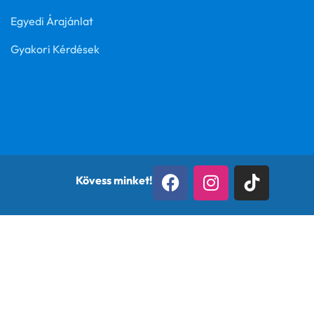
Egyedi Árajánlat
Gyakori Kérdések
Kövess minket!