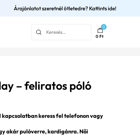
Árajánlatot szeretnél ötletedre? Kattints ide!
0
0
Ft
ay – feliratos póló
l kapcsolatban keress fel telefonon vagy
agy akár pulóverre, kardigánra. Női