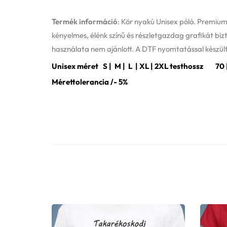
Termék információ
: Kör nyakú Unisex póló. Premiu
kényelmes, élénk színű és részletgazdag grafikát bizt
használata nem ajánlott. A DTF nyomtatással készült
Unisex méret S | M | L | XL | 2XL testhossz 70 | 72
Mérettolerancia /- 5%