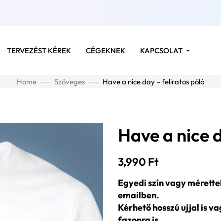
TERVEZÉST KÉREK
CÉGEKNEK
KAPCSOLAT
Home
Szöveges
Have a nice day – feliratos póló
Have a nice d
3,990
Ft
Egyedi szín vagy mérette
emailben.
Kérhető hosszú ujjal is v
fazonra is.