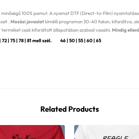
m minőségű 100% pamut. A nyomat DTF (Direct-to-Film) nyomtatással
osít .
Mosási javaslat
kímélő programon 30-40 fokon, kifordítva, al
 terméket csak kifordított állapotában szabad vasalni.
Mindig ellen
 | 75 | 78 | 81 mell szél. 46 | 50 | 55 | 60 | 65
Related Products