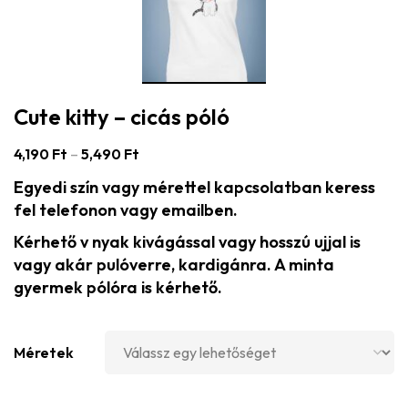
Cute kitty – cicás póló
4,190
Ft
–
5,490
Ft
Egyedi szín vagy mérettel kapcsolatban keress
fel telefonon vagy emailben.
Kérhető v nyak kivágással vagy hosszú ujjal is
vagy akár pulóverre, kardigánra. A minta
gyermek pólóra is kérhető.
Méretek