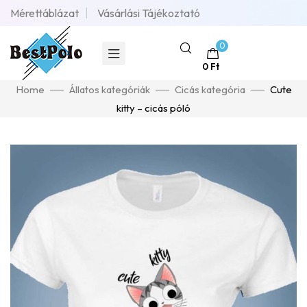
Mérettáblázat
Vásárlási Tájékoztató
0
0
Ft
Home
Állatos kategóriák
Cicás kategória
Cute
kitty – cicás póló