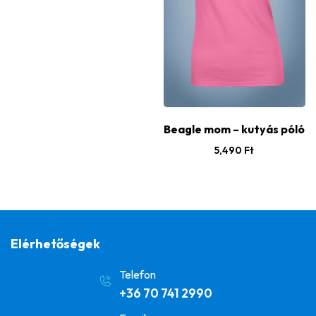
Beagle mom – kutyás póló
5,490
Ft
Elérhetőségek
Telefon
+36 70 741 2990