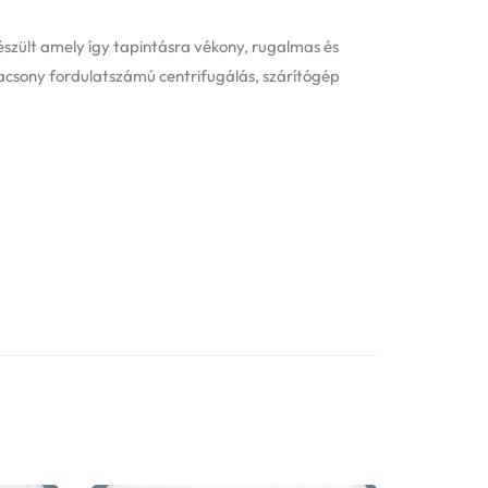
szült amely így tapintásra vékony, rugalmas és
acsony fordulatszámú centrifugálás, szárítógép