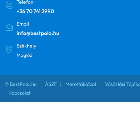
Telefon
+36 70 741 2990
Email
info@bestpolo.hu
Székhely
Maglód
© BestPolo.hu
ÁSZF
Mérettáblázat
Vásárlási Tájék
Kapcsolat