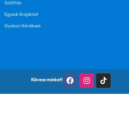
Szállítás
Egyedi Árajánlat
Gyakori Kérdések
Kövess minket!