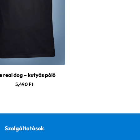
e real dog – kutyás póló
5,490
Ft
Szolgáltatások