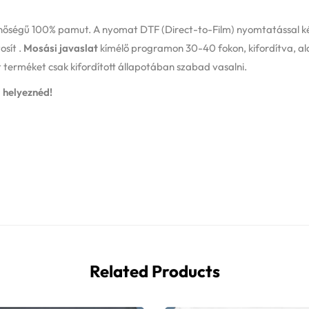
inőségű 100% pamut. A nyomat DTF (Direct-to-Film) nyomtatással ké
osít .
Mosási javaslat
kímélő programon 30-40 fokon, kifordítva, al
 terméket csak kifordított állapotában szabad vasalni.
 helyeznéd!
Related Products