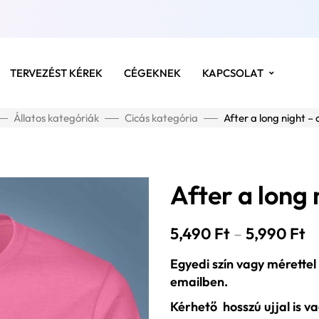
TERVEZÉST KÉREK
CÉGEKNEK
KAPCSOLAT
Állatos kategóriák
Cicás kategória
After a long night – 
After a long 
5,490
Ft
–
5,990
Ft
Egyedi szín vagy mérettel
emailben.
Kérhető hosszú ujjal is v