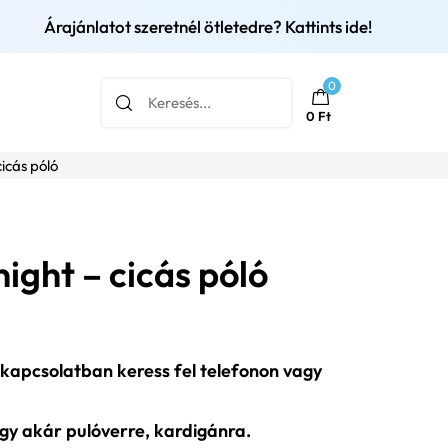
Árajánlatot szeretnél ötletedre? Kattints ide!
0
0
Ft
cicás póló
night – cicás póló
 kapcsolatban keress fel telefonon vagy
agy akár pulóverre, kardigánra.