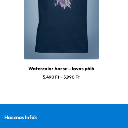
Watercolor horse – lovas póló
5,490
Ft
–
5,990
Ft
Hasznos Infók