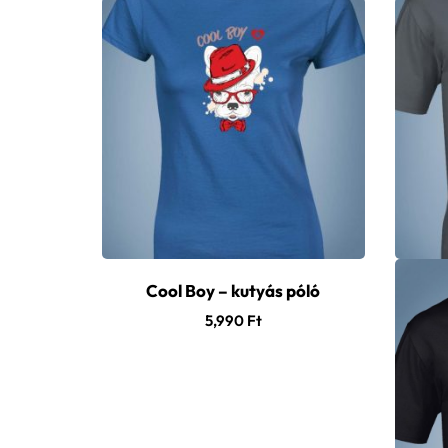
Cool Boy – kutyás póló
5,990
Ft