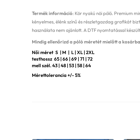
Termék információ
: Kör nyakú nöi póló. Premium m
kényelmes, élénk színű és részletgazdag grafikát bizt
használata nem ajánlott. A DTF nyomtatással készült
Mindig ellenőrizd a póló méretét mielőtt a kosárba
Női méret S | M | L | XL | 2XL
testhossz 65 | 66 | 69 | 71 | 72
mell szél. 43 | 48 | 53 | 58 | 64
Mérettolerancia +/- 5%