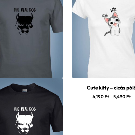
Cute kitty – cicás pól
4,190
Ft
–
5,490
Ft