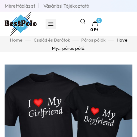
Mérettáblázat
Vásárlási Tájékoztató
0
0
Ft
Home
Család és Barátok
Páros pólók
I love
My… páros póló.