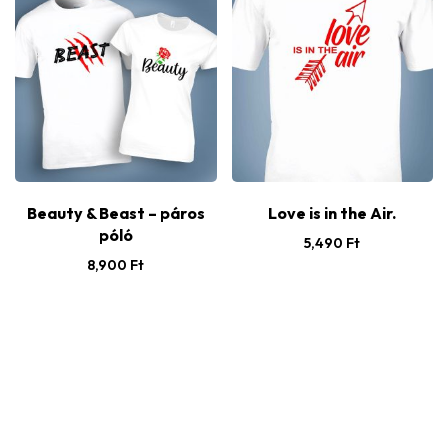
Beauty & Beast – páros
Love is in the Air.
póló
5,490
Ft
8,900
Ft