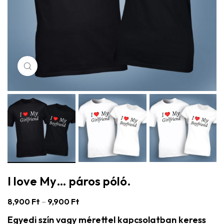
Click to enlarge
I love My… páros póló.
8,900
Ft
–
9,900
Ft
Egyedi szín vagy mérettel kapcsolatban keress