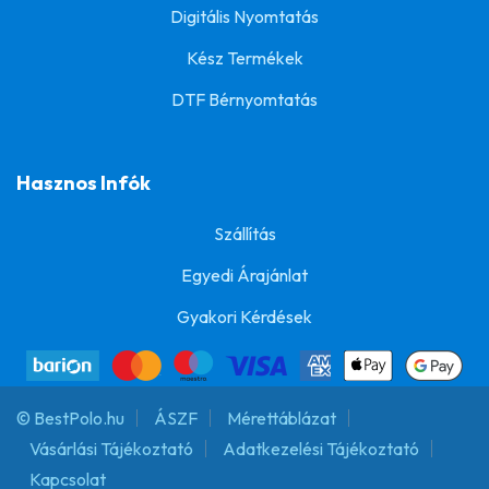
Digitális Nyomtatás
Kész Termékek
DTF Bérnyomtatás
Hasznos Infók
Szállítás
Egyedi Árajánlat
Gyakori Kérdések
© BestPolo.hu
ÁSZF
Mérettáblázat
Vásárlási Tájékoztató
Adatkezelési Tájékoztató
Kapcsolat