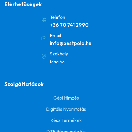
Elérhetőségek
Telefon
+36 70 741 2990
Email
info@bestpolo.hu
Székhely
Maglód
Szolgáltatások
Gépi Hímzés
Digitális Nyomtatás
Kész Termékek
DTF Bérnyomtatás