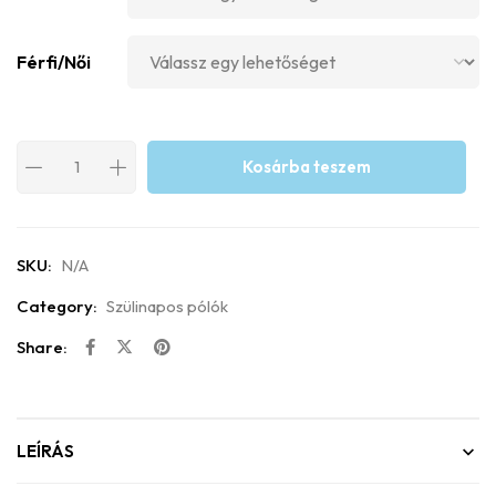
Férfi/Női
Kosárba teszem
SKU:
N/A
Category:
Szülinapos pólók
Share:
LEÍRÁS