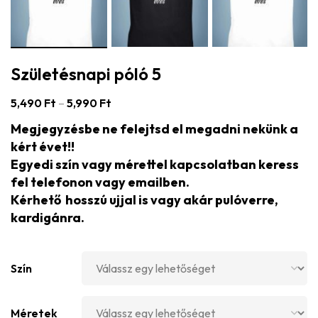
Születésnapi póló 5
5,490
Ft
–
5,990
Ft
Megjegyzésbe ne felejtsd el megadni nekünk a
kért évet!!
Egyedi szín vagy mérettel kapcsolatban keress
fel telefonon vagy emailben.
Kérhető hosszú ujjal is vagy akár pulóverre,
kardigánra.
Szín
Méretek