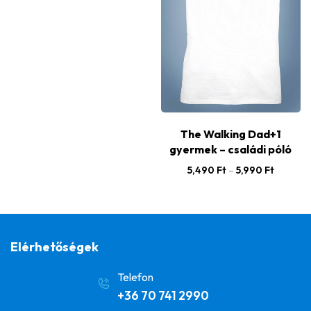
The Walking Dad+1
gyermek – családi póló
5,490
Ft
–
5,990
Ft
Elérhetőségek
Telefon
+36 70 741 2990