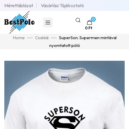
Mérettáblázat
Vásárlási Tájékoztató
0
0
Ft
Home
Családi
SuperSon. Supermen mintával
nyomtatott póló