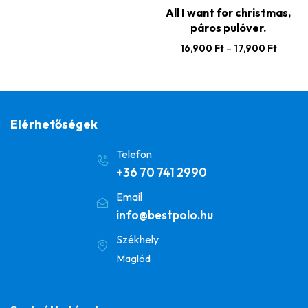
All I want for christmas,
páros pulóver.
16,900
Ft
–
17,900
Ft
Elérhetőségek
Telefon
+36 70 741 2990
Email
info@bestpolo.hu
Székhely
Maglód