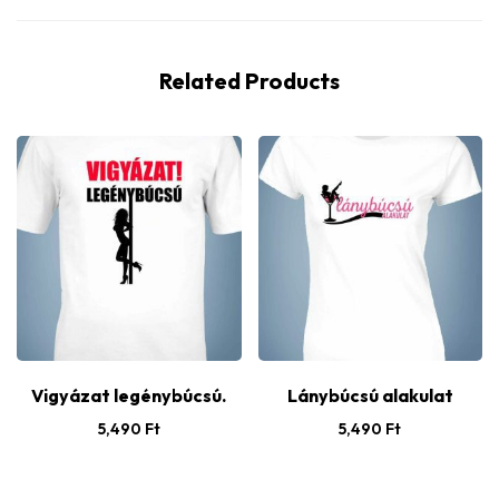
Related Products
Vigyázat legénybúcsú.
Lánybúcsú alakulat
5,490
Ft
5,490
Ft