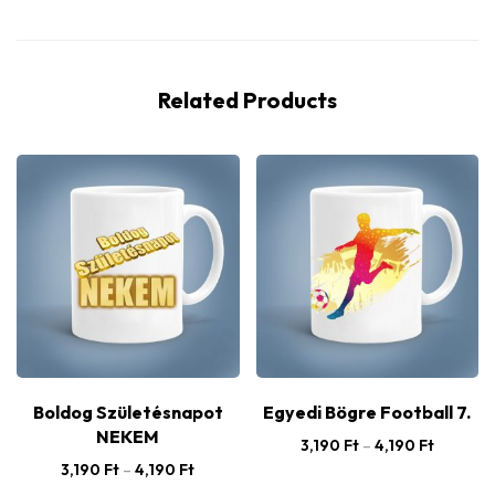
Related Products
Boldog Születésnapot
Egyedi Bögre Football 7.
NEKEM
3,190
Ft
–
4,190
Ft
3,190
Ft
–
4,190
Ft