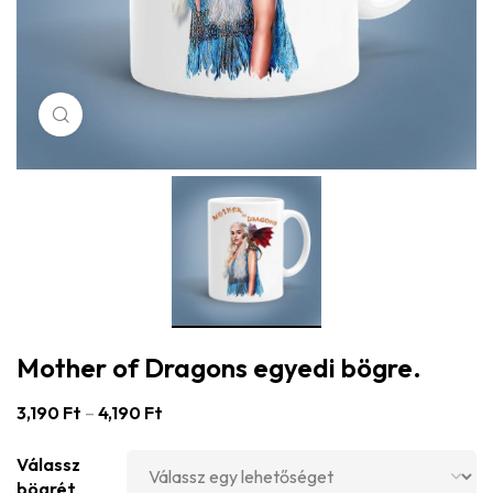
Click to enlarge
Mother of Dragons egyedi bögre.
3,190
Ft
–
4,190
Ft
Válassz
bögrét