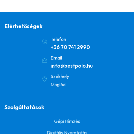
Elérhetőségek
Telefon
+36 70 741 2990
Email
info@bestpolo.hu
Székhely
Maglód
Szolgáltatások
Gépi Hímzés
Digitális Nyomtatás