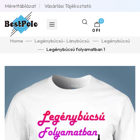
Mérettáblázat
Vásárlási Tájékoztató
0
0
Ft
Home
Legénybúcsú- Lánybúcsú.
Legénybúcsú
Legénybúcsú folyamatban 1