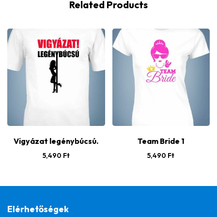
Related Products
Vigyázat legénybúcsú.
Team Bride 1
5,490
Ft
5,490
Ft
Elérhetőségek