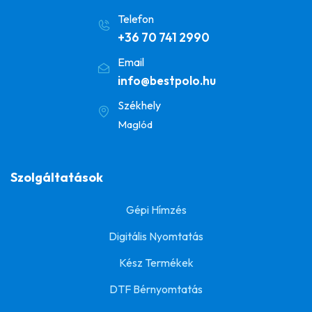
Telefon
+36 70 741 2990
Email
info@bestpolo.hu
Székhely
Maglód
Szolgáltatások
Gépi Hímzés
Digitális Nyomtatás
Kész Termékek
DTF Bérnyomtatás