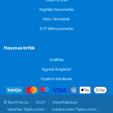
Digitális Nyomtatás
Kész Termékek
DTF Bérnyomtatás
Hasznos Infók
Szállítás
Egyedi Árajánlat
Gyakori Kérdések
© BestPolo.hu
ÁSZF
Mérettáblázat
Vásárlási Tájékoztató
Adatkezelési Tájékoztató