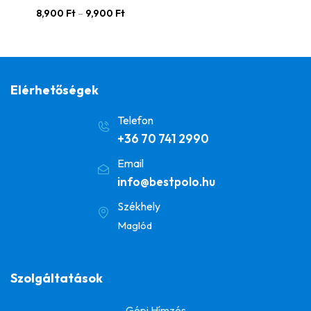
8,900
Ft
–
9,900
Ft
Elérhetőségek
Telefon
+36 70 741 2990
Email
info@bestpolo.hu
Székhely
Maglód
Szolgáltatások
Gépi Hímzés