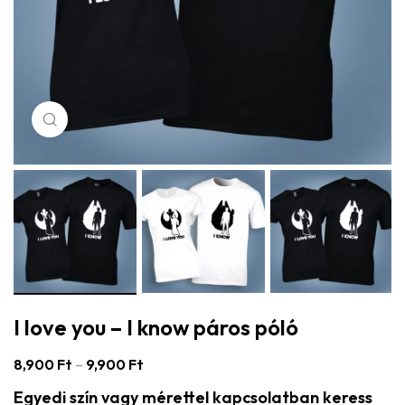
Click to enlarge
I love you – I know páros póló
8,900
Ft
–
9,900
Ft
Egyedi szín vagy mérettel kapcsolatban keress