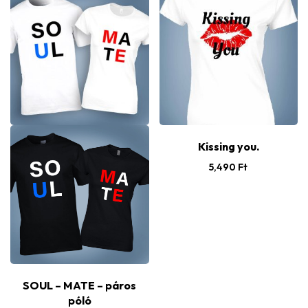
Kissing you.
5,490
Ft
SOUL – MATE – páros
póló