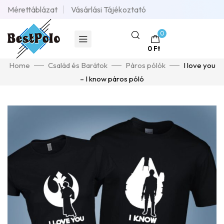
Mérettáblázat
Vásárlási Tájékoztató
0
0
Ft
Home
Család és Barátok
Páros pólók
I love you
– I know páros póló