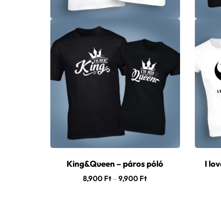
King&Queen – páros póló
I lo
8,900
Ft
–
9,900
Ft