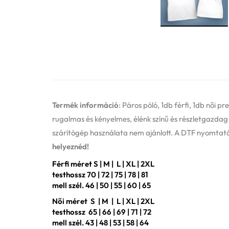
Termék információ
: Páros póló, 1db férfi, 1db női
rugalmas és kényelmes, élénk színű és részletgazdag g
szárítógép használata nem ajánlott. A DTF nyomtatás
helyeznéd!
Férfi méret S | M | L | XL | 2XL
testhossz 70 | 72 | 75 | 78 | 81
mell szél. 46 | 50 | 55 | 60 | 65
Női méret S | M | L | XL | 2XL
testhossz 65 | 66 | 69 | 71 | 72
mell szél. 43 | 48 | 53 | 58 | 64