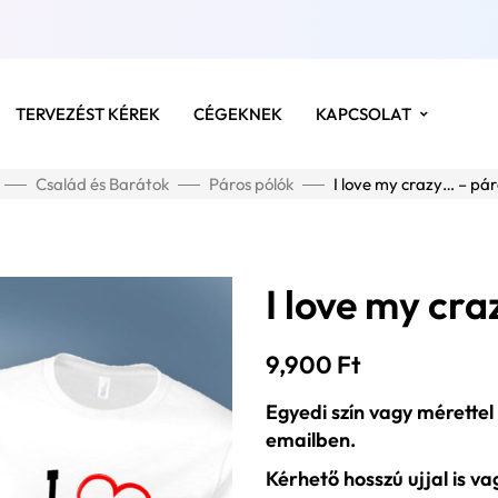
TERVEZÉST KÉREK
CÉGEKNEK
KAPCSOLAT
Család és Barátok
Páros pólók
I love my crazy… – pár
I love my cr
9,900
Ft
Egyedi szín vagy mérettel
emailben.
Kérhető hosszú ujjal is v