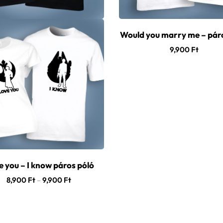
Would you marry me – pár
9,900
Ft
ve you – I know páros póló
8,900
Ft
–
9,900
Ft