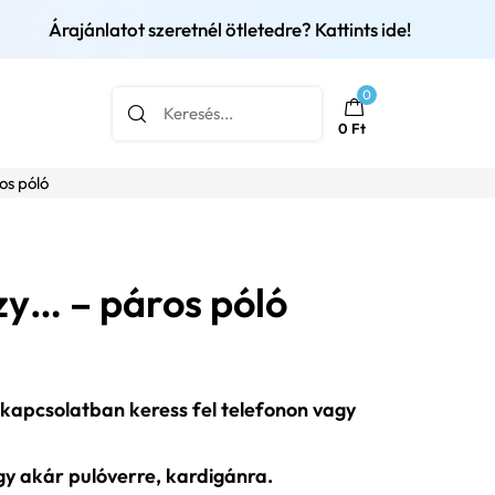
Árajánlatot szeretnél ötletedre? Kattints ide!
0
0
Ft
os póló
azy… – páros póló
 kapcsolatban keress fel telefonon vagy
agy akár pulóverre, kardigánra.