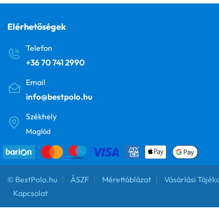
Elérhetőségek
Telefon
+36 70 741 2990
Email
info@bestpolo.hu
Székhely
Maglód
© BestPolo.hu
ÁSZF
Mérettáblázat
Vásárlási Tájék
Kapcsolat