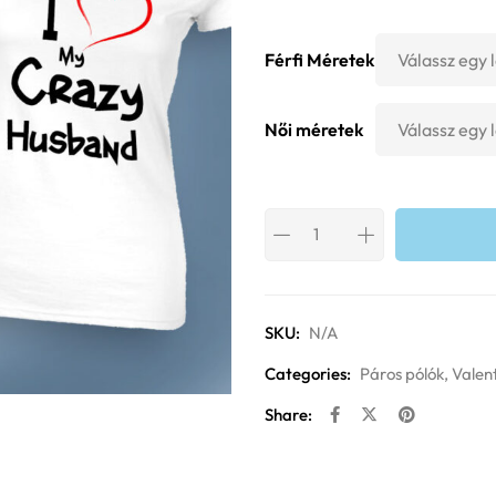
Férfi Méretek
Női méretek
SKU:
N/A
Categories:
Páros pólók
,
Valent
Share: