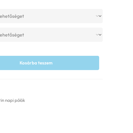
Kosárba teszem
in napi pólók