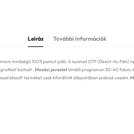
Leírás
További információk
 premium minőségű 100% pamut póló. A nyomat DTF (Direct-to-Film) n
rafikát biztosít .
Mosási javaslat
kímélő programon 30-40 fokon, ki
sal készült terméket csak kifordított állapotában szabad vasalni.
M