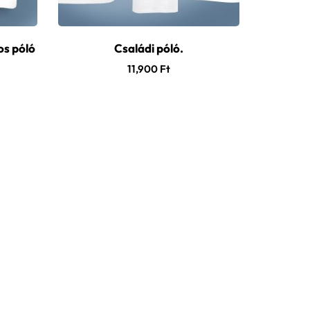
os póló
Családi póló.
11,900
Ft
Nagy ki