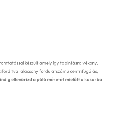
yomtatással készült amely így tapintásra vékony,
fordítva, alacsony fordulatszámú centrifugálás,
indig ellenőrizd a póló méretét mielőtt a kosárba