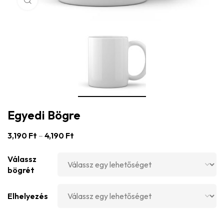
Egyedi Bögre
3,190
Ft
–
4,190
Ft
Válassz
bögrét
Elhelyezés