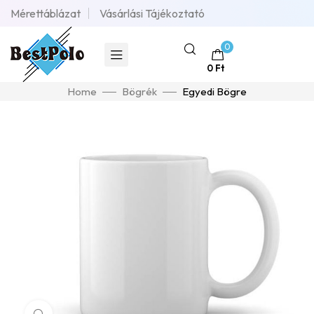
Mérettáblázat
Vásárlási Tájékoztató
0
0
Ft
Home
Bögrék
Egyedi Bögre
Click to enlarge