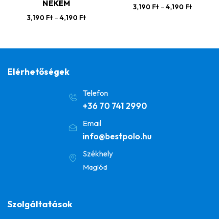
NEKEM
3,190
Ft
–
4,190
Ft
3,190
Ft
–
4,190
Ft
Elérhetőségek
Telefon
+36 70 741 2990
Email
info@bestpolo.hu
Székhely
Maglód
Szolgáltatások