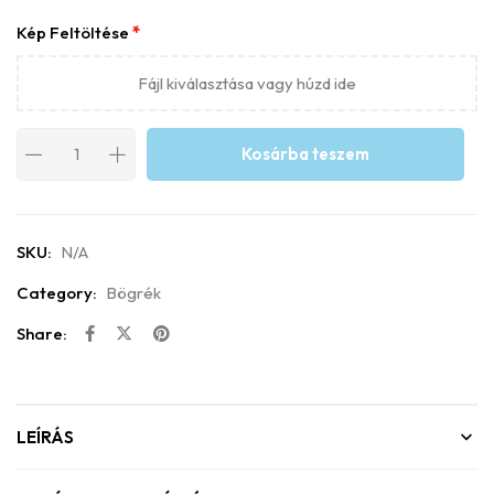
Kép Feltöltése
*
Fájl kiválasztása vagy húzd ide
Kosárba teszem
SKU:
N/A
Category:
Bögrék
Share:
LEÍRÁS