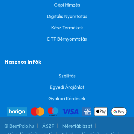
Gépi Hímzés
Digitális Nyomtatás
Kész Termékek
DTF Bérnyomtatás
Hasznos Infók
Szállítás
Egyedi Árajánlat
Gyakori Kérdések
© BestPolo.hu
ÁSZF
Mérettáblázat