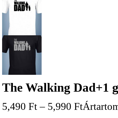
The Walking Dad+1 gy
5,490
Ft
–
5,990
Ft
Ártartom