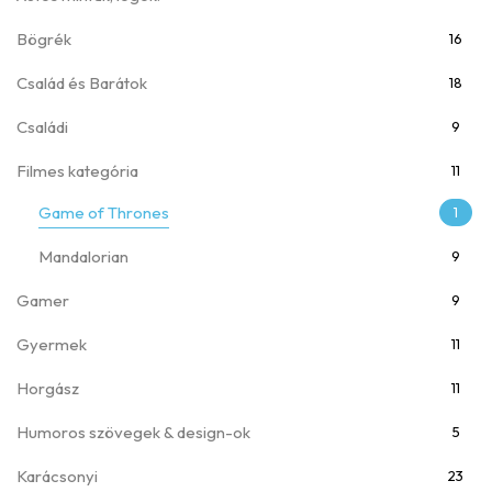
Bögrék
16
Család és Barátok
18
Családi
9
Filmes kategória
11
Game of Thrones
1
Mandalorian
9
Gamer
9
Gyermek
11
Horgász
11
Humoros szövegek & design-ok
5
Karácsonyi
23