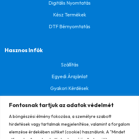
Digitális Nyomtatás
Kész Termékek
DTF Bérnyomtatás
Hasznos Infók
Szállítás
Egyedi Árajánlat
Gyakori Kérdések
Fontosnak tartjuk az adatok védelmét
A böngészési élmény fokozása, a személyre szabott
© BestPolo.hu
ÁSZF
Mérettáblázat
hirdetések vagy tartalmak megjelenítése, valamint a forgalom
Vásárlási Tájékoztató
Adatkezelési Tájékoztató
elemzése érdekében sütiket (cookie) használunk. A "Mindet
Kapcsolat