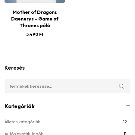
Mother of Dragons
Daenerys – Game of
Thrones póló
5,490
Ft
Keresés
Kategóriák
Állatos kategóriák
19
Autós minták, logók.
11