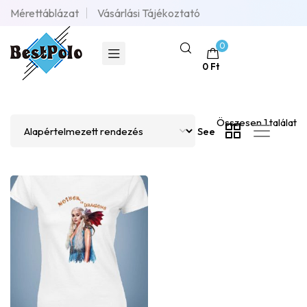
Mérettáblázat
Vásárlási Tájékoztató
0
0
Ft
Összesen 1 találat
See